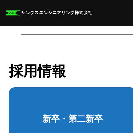
コ
ン
テ
ン
ツ
へ
ス
キ
ッ
プ
採用情報
新卒・第二新卒