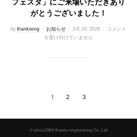
フェスタ」にご来場いただきあり
がとうございました！
投
by
thankseng
お知らせ
3月 20, 2026
コメント
稿
を受け付けていません
日:
投
1
2
3
稿
の
ペ
ー
© since1989 thanks-engineering Co.,Ltd