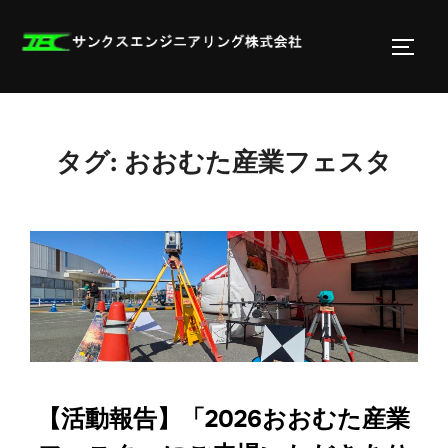
コ
ン
サイド
テ
ン
ツ
へ
タグ:
おおむた産業フェスタ
ス
キ
ッ
プ
【活動報告】「2026おおむた産業