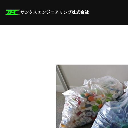
コ
ン
テ
ン
ツ
へ
ス
キ
ッ
プ