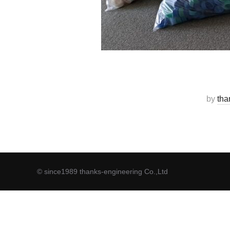
by
tha
© since1989 thanks-engineering Co.,Ltd