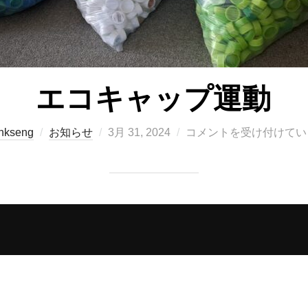
エコキャップ運動
投
nkseng
お知らせ
3月 31, 2024
コメントを受け付けてい
稿
日: