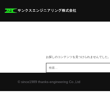
コ
ン
テ
ン
ツ
へ
ス
キ
ッ
プ
お探しのコンテンツを見つけられませんでした
検
索:
© since1989 thanks-engineering Co.,Ltd