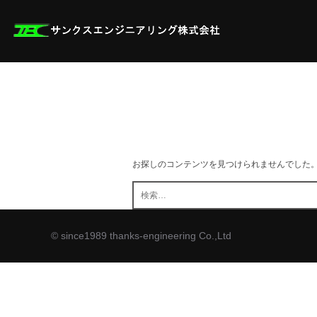
コ
ン
テ
ン
ツ
へ
ス
キ
ッ
プ
お探しのコンテンツを見つけられませんでした
検
索:
© since1989 thanks-engineering Co.,Ltd