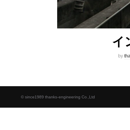
イ
by
th
© since1989 thanks-engineering Co.,Ltd