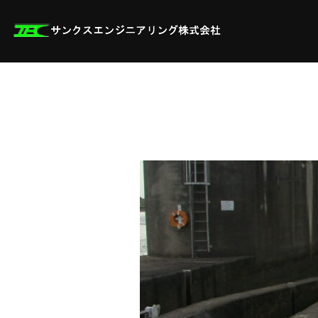
コ
ン
テ
ン
ツ
へ
ス
キ
ッ
プ