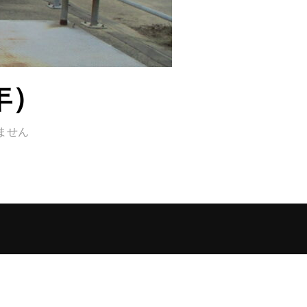
年）
ません