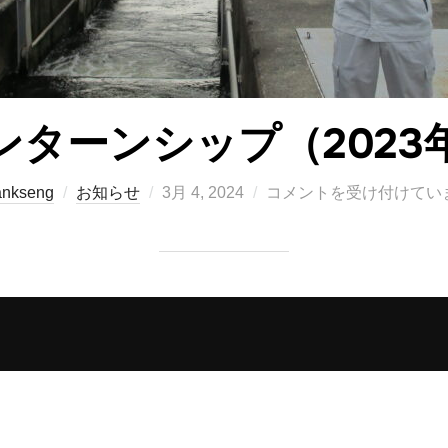
ンターンシップ（2023
投
ankseng
お知らせ
3月 4, 2024
コメントを受け付けてい
稿
日: